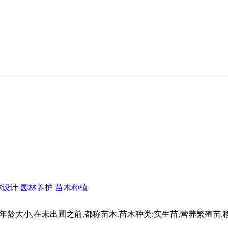
林设计
园林养护
苗木种植
龄大小,在未出圃之前,都称苗木.苗木种类:实生苗,营养繁殖苗,