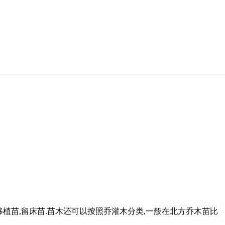
移植苗,留床苗.苗木还可以按照乔灌木分类,一般在北方乔木苗比