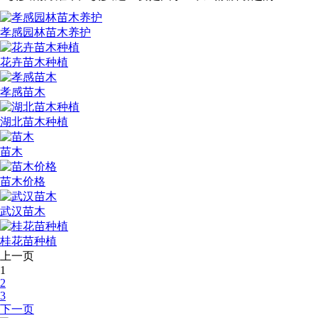
孝感园林苗木养护
花卉苗木种植
孝感苗木
湖北苗木种植
苗木
苗木价格
武汉苗木
桂花苗种植
上一页
1
2
3
下一页